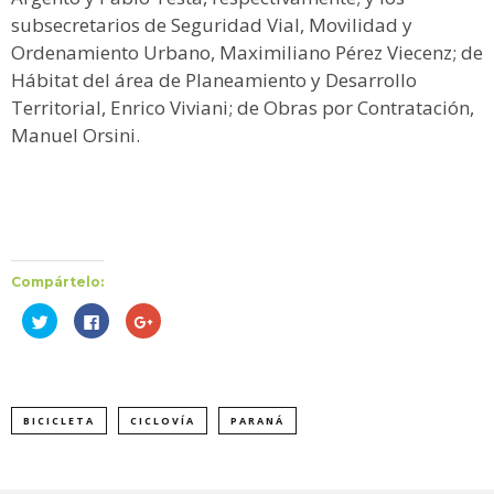
subsecretarios de Seguridad Vial, Movilidad y
Ordenamiento Urbano, Maximiliano Pérez Viecenz; de
Hábitat del área de Planeamiento y Desarrollo
Territorial, Enrico Viviani; de Obras por Contratación,
Manuel Orsini.
Compártelo:
Haz
Haz
Haz
clic
clic
clic
para
para
para
compartir
compartir
compartir
en
en
en
Twitter
Facebook
Google+
(Se
(Se
(Se
abre
abre
abre
BICICLETA
CICLOVÍA
PARANÁ
en
en
en
una
una
una
ventana
ventana
ventana
nueva)
nueva)
nueva)