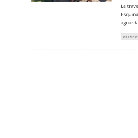
La trav
Esquina
aguarda
DE FOND