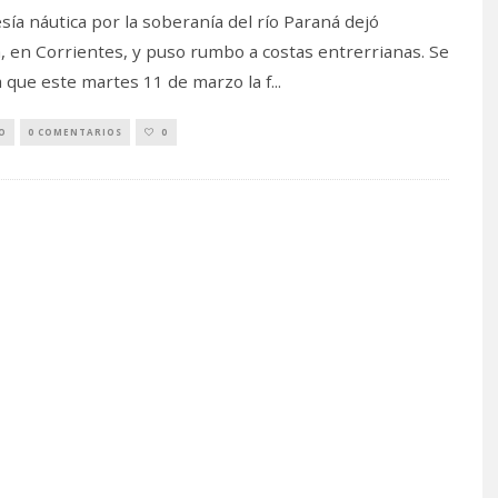
esía náutica por la soberanía del río Paraná dejó
, en Corrientes, y puso rumbo a costas entrerrianas. Se
 que este martes 11 de marzo la f
...
O
0 COMENTARIOS
0