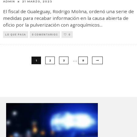
ADMIN
21 MARZO, 2023
El fiscal de Gualeguay, Rodrigo Molina, ordenó una serie de
medidas para recabar información en la causa abierta de
oficio por la pulverización con agroquímicos
...
LO QUE PASA
0 COMENTARIOS
0
…
1
2
3
9