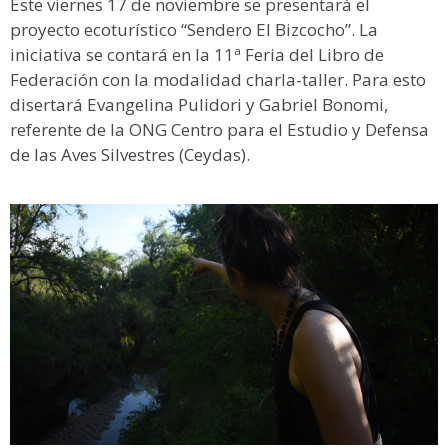
Este viernes 17 de noviembre se presentará el
proyecto ecoturístico “Sendero El Bizcocho”. La
iniciativa se contará en la 11ª Feria del Libro de
Federación con la modalidad charla-taller. Para esto
disertará Evangelina Pulidori y Gabriel Bonomi,
referente de la ONG Centro para el Estudio y Defensa
de las Aves Silvestres (Ceydas).