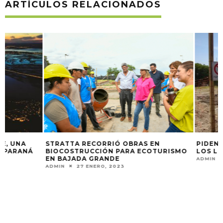
ARTÍCULOS RELACIONADOS
STRATTA RECORRIÓ OBRAS EN
PIDEN LA VOZ C
BIOCOSTRUCCIÓN PARA ECOTURISMO
LOS LOTES DEL P
EN BAJADA GRANDE
ADMIN
6 FEBRERO,
ADMIN
27 ENERO, 2023