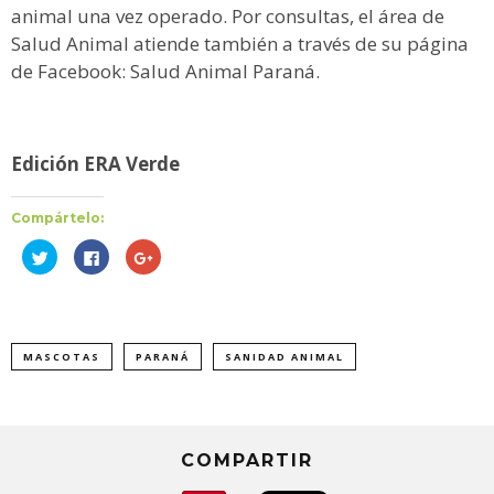
animal una vez operado. Por consultas, el área de
Salud Animal atiende también a través de su página
de Facebook: Salud Animal Paraná.
Edición ERA Verde
Compártelo:
Haz
Haz
Haz
clic
clic
clic
para
para
para
compartir
compartir
compartir
en
en
en
Twitter
Facebook
Google+
(Se
(Se
(Se
abre
abre
abre
MASCOTAS
PARANÁ
SANIDAD ANIMAL
en
en
en
una
una
una
ventana
ventana
ventana
nueva)
nueva)
nueva)
COMPARTIR