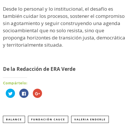
Desde lo personal y lo institucional, el desafío es
también cuidar los procesos, sostener el compromiso
sin agotamiento y seguir construyendo una agenda
socioambiental que no solo resista, sino que
proponga horizontes de transición justa, democrática
y territorialmente situada.
De la Redacción de ERA Verde
Compártelo:
Haz
Haz
Haz
clic
clic
clic
para
para
para
compartir
compartir
compartir
en
en
en
Twitter
Facebook
Google+
(Se
(Se
(Se
abre
abre
abre
BALANCE
FUNDACIÓN CAUCE
VALERIA ENDERLE
en
en
en
una
una
una
ventana
ventana
ventana