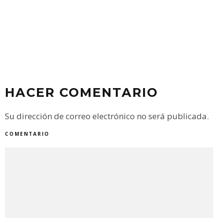
EL AÑO DEL NEGA
DESAFÍO POR LA
AMBIENTAL”
ADMIN
31 DICIEMB
HACER COMENTARIO
Su dirección de correo electrónico no será publicada.
COMENTARIO