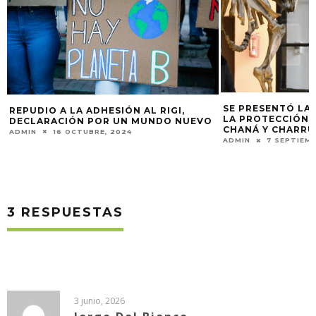
SE PRESENTÓ LA
REPUDIO A LA ADHESIÓN AL RIGI,
LA PROTECCIÓN 
DECLARACIÓN POR UN MUNDO NUEVO
CHANÁ Y CHARRÚ
ADMIN
16 OCTUBRE, 2024
ADMIN
7 SEPTIEMB
3 RESPUESTAS
3 junio, 2026